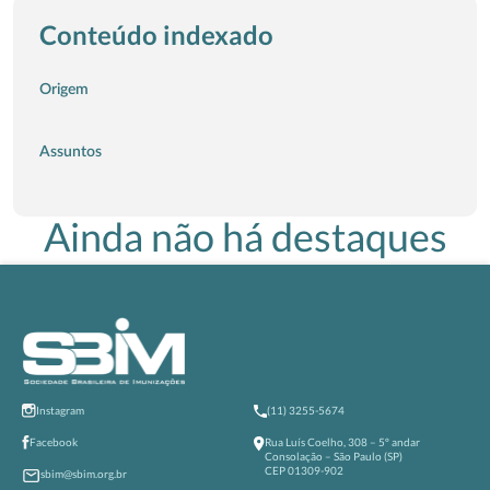
Conteúdo indexado
Origem
Assuntos
Ainda não há destaques
Instagram
(11) 3255-5674
Facebook
Rua Luís Coelho, 308 – 5º andar
Consolação – São Paulo (SP)
CEP 01309-902
sbim@sbim.org.br