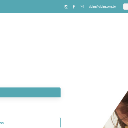
sbim@sbim.org.br
ios