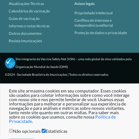
Atualizações Técnicas
Avisos legais
Calendários de vacinação
Propriedade intelectual
Guias de vacinação
Conflitos de interesse e
independência editorial
Informes e notas técnicas
Proteção de dados e privacidade
Outros documentos
Revista Imunizações
Site integrante da Vaccine Safety Net (VSN) – uma rede global de sites validados pela
Organização Mundial da Saúde (OMS)
©2024 - Sociedade Brasileira de Imunizações | Todos os direitos reservados
Este site armazena cookies em seu computador. Esses cookies
são usados para coletar informações sobre como você interage
com nosso site e nos permite lembrar de você. Usamos essas
informações para melhorar e personalizar sua experiência de
navegação e para análises e métricas sobre nossos visitantes,
tanto neste site quanto em outras mídias. Para saber mais
sobre os cookies que usamos, consulte nossa
Política de
Privacidade
.
Não opcionais
Estatísticas