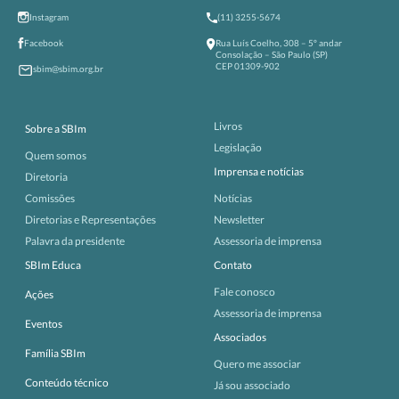
Instagram
(11) 3255-5674
Facebook
Rua Luís Coelho, 308 – 5º andar
Consolação – São Paulo (SP)
CEP 01309-902
sbim@sbim.org.br
Livros
Sobre a SBIm
Legislação
Quem somos
Imprensa e notícias
Diretoria
Comissões
Notícias
Diretorias e Representações
Newsletter
Palavra da presidente
Assessoria de imprensa
SBIm Educa
Contato
Fale conosco
Ações
Assessoria de imprensa
Eventos
Associados
Família SBIm
Quero me associar
Conteúdo técnico
Já sou associado